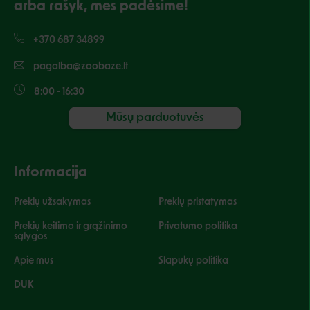
arba rašyk, mes padėsime!
+370 687 34899
pagalba@zoobaze.lt
8:00 - 16:30
Mūsų parduotuvės
Informacija
Prekių užsakymas
Prekių pristatymas
Prekių keitimo ir grąžinimo
Privatumo politika
sąlygos
Apie mus
Slapukų politika
DUK