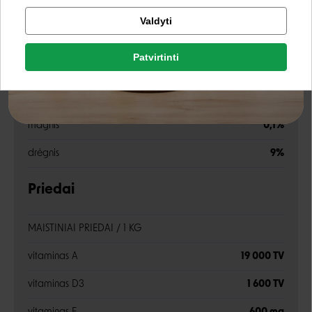
Tikrinti užsakymą
žalia ląsteliena
5%
Valdyti
Facebook
žali pelenai
7%
Patvirtinti
Rašyti atsiliepimą
kalcis
1,2%
Google
Rašyti atsiliepimą
fosforas
1%
magnis
0,1%
Negalite prisijungti prie paskyros?
drėgnis
9%
Priedai
MAISTINIAI PRIEDAI / 1 KG
vitaminas A
19 000 TV
vitaminas D3
1 600 TV