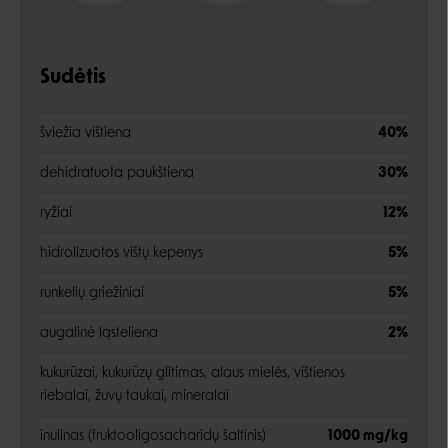
Sudėtis
šviežia vištiena
40%
dehidratuota paukštiena
30%
ryžiai
12%
hidrolizuotos vištų kepenys
5%
runkelių griežiniai
5%
augalinė ląsteliena
2%
kukurūzai, kukurūzų glitimas, alaus mielės, vištienos
riebalai, žuvų taukai, mineralai
inulinas (fruktooligosacharidų šaltinis)
1000 mg/kg