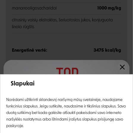
mananooligosacharidai
1000 mg/kg
citrusinių vaisių ekstraktas, šeriuotosios jukos, konjuguota
linolo rūgštis
Energetinė vertė:
3475 kcal/kg
Analitinės sudedamosios dalys
Įvertinimas:
Slapukai
žali baltymai
31%
Prisijungti
Norėdami užtikrinti sklandesnį naršymą mūsų svetainėje, naudojame
žali riebalai
10%
funkcinius slapukus. Jeigu sutiksite, naudosime ir tikslinius slapukus. Savo
Registruotis
duotą sutikimą bet kada galėsite atšaukti pakeisdami savo interneto
omega-6 riebalų rūgštys
1,6%
naršyklės nustatymus arba ištrindami įrašytus slapukus prisijungę savo
paskyroje.
omega-3 riebalų rūgštys
0,3%