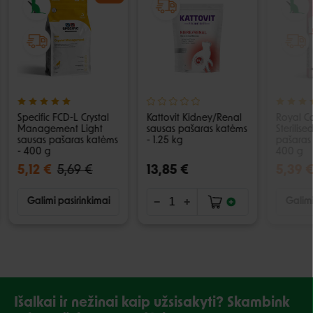
Specific FCD-L Crystal
Kattovit Kidney/Renal
Royal Ca
Management Light
sausas pašaras katėms
Sterilise
sausas pašaras katėms
- 1.25 kg
pašaras
- 400 g
400 g
5,12 €
5,69 €
13,85 €
5,39 
Galimi pasirinkimai
Galimi
Išalkai ir nežinai kaip užsisakyti? Skambink