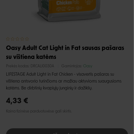
Oasy Adult Cat Light in Fat sausas pašaras
su vištiena katėms
Prekės kodas:
DRCALI0030A
Gamintojas:
Oasy
LIFESTAGE Adult Light in Fat Chicken - visavertis pašaras su
vištiena antsvorio turinčioms ar mažiau aktyvioms suaugusioms
katėms. Be dirbtinių kvapiųjų junginių ir dažiklių.
4,33 €
Kaina fizinėse parduotuvėse gali skirtis.