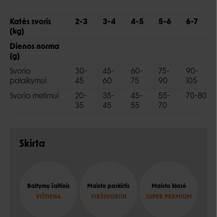
Katės svoris
2-3
3-4
4-5
5-6
6-7
(kg)
Dienos norma
(g)
Svorio
30-
45-
60-
75-
90-
palaikymui
45
60
75
90
105
Svorio metimui
20-
35-
45-
55-
70-80
35
45
55
70
Skirta
Baltymų šaltinis
Maisto paskirtis
Maisto klasė
VIŠTIENA
VIRŠSVORIUI
SUPER PREMIUM