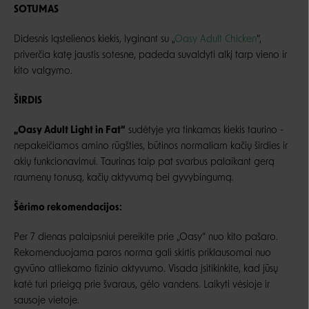
SOTUMAS
Didesnis ląstelienos kiekis, lyginant su „
Oasy Adult Chicken
“,
priverčia katę jaustis sotesne, padeda suvaldyti alkį tarp vieno ir
kito valgymo.
ŠIRDIS
„Oasy Adult Light in Fat“
sudėtyje yra tinkamas kiekis taurino -
nepakeičiamos amino rūgšties, būtinos normaliam kačių širdies ir
akių funkcionavimui. Taurinas taip pat svarbus palaikant gerą
raumenų tonusą, kačių aktyvumą bei gyvybingumą.
Šėrimo rekomendacijos:
Per 7 dienas palaipsniui pereikite prie „Oasy“ nuo kito pašaro.
Rekomenduojama paros norma gali skirtis priklausomai nuo
gyvūno atliekamo fizinio aktyvumo. Visada įsitikinkite, kad jūsų
katė turi prieigą prie švaraus, gėlo vandens. Laikyti vėsioje ir
sausoje vietoje.