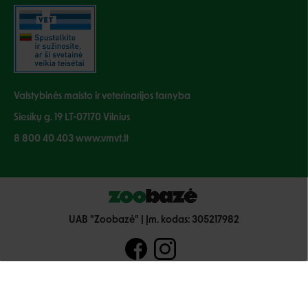
Valstybinės maisto ir veterinarijos tarnyba
Siesikų g. 19 LT-07170 Vilnius
8 800 40 403 www.vmvt.lt
UAB "Zoobazė" | Įm. kodas: 305217982
© 2026 Visos teisės saugomos zoobaze.lt