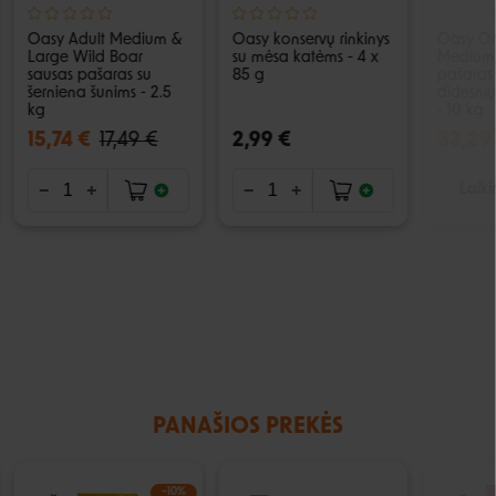
Oasy Adult Medium &
Oasy konservų rinkinys
Oasy Or
Large Wild Boar
su mėsa katėms - 4 x
Medium/
sausas pašaras su
85 g
pašaras 
šerniena šunims - 2.5
didesnių
kg
- 10 kg
15,74 €
17,49 €
2,99 €
33,29
Laiki
PANAŠIOS PREKĖS
−10%