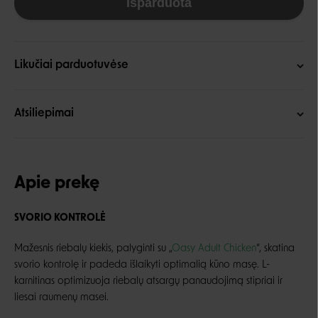
Išparduota
Likučiai parduotuvėse
Atsiliepimai
Apie prekę
SVORIO KONTROLĖ
Mažesnis riebalų kiekis, palyginti su „
Oasy Adult Chicken
“, skatina
svorio kontrolę ir padeda išlaikyti optimalią kūno masę. L-
karnitinas optimizuoja riebalų atsargų panaudojimą stipriai ir
liesai raumenų masei.