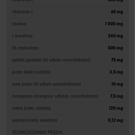
vitaminas E
600 mg
vitaminas C
65 mg
taurinas
1 000 mg
L-karnitinas
240 mg
DL-metioninas
500 mg
geležis (geležies (II) sulfato monohidratas)
75 mg
jodas (kalio jodidas)
3,5 mg
varis (vario (II) sulfato pentahidratas)
10 mg
manganas (mangano sulfatas, monohidratas)
7,5 mg
cinkas (cinko oksidas)
120 mg
selenas (natrio selenitas)
0,12 mg
TECHNOLOGINIAI PRIEDAI