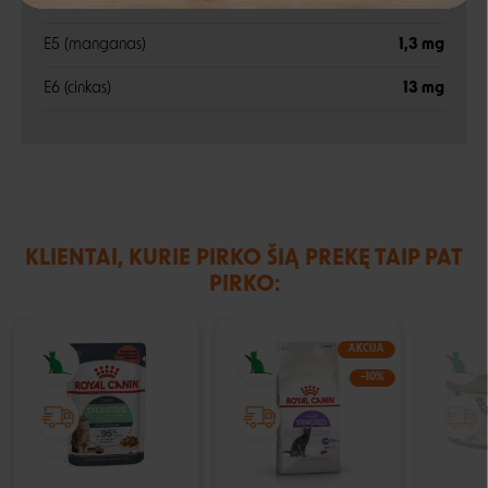
E4 (varis)
2,7 mg
Negalite prisijungti prie paskyros?
E5 (manganas)
1,3 mg
E6 (cinkas)
13 mg
KLIENTAI, KURIE PIRKO ŠIĄ PREKĘ TAIP PAT
PIRKO:
AKCIJA
−10%