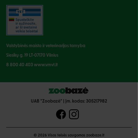
Valstybinės maisto ir veterinarijos tarnyba
Siesikų g. 19 LT-07170 Vilnius
8 800 40 403 www.vmvt.lt
UAB "Zoobazė" | Įm. kodas: 305217982
© 2026 Visos teisės saugomos zoobaze.lt