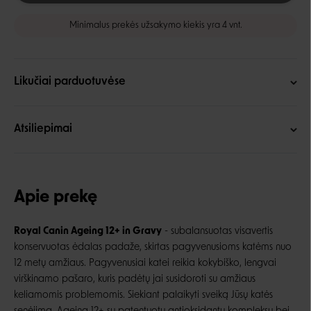
Minimalus prekės užsakymo kiekis yra 4 vnt.
Likučiai parduotuvėse
Atsiliepimai
Apie prekę
Royal Canin Ageing 12+ in Gravy
-
subalansuotas visavertis
konservuotas ėdalas padaže, skirtas pagyvenusioms katėms nuo
12 metų amžiaus.
Pagyvenusiai katei reikia kokybiško, lengvai
virškinamo pašaro, kuris padėtų jai susidoroti su amžiaus
keliamomis problemomis. Siekiant palaikyti sveiką Jūsų katės