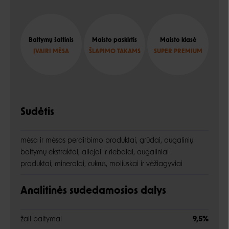
Baltymų šaltinis
Maisto paskirtis
Maisto klasė
ĮVAIRI MĖSA
ŠLAPIMO TAKAMS
SUPER PREMIUM
Sudėtis
mėsa ir mėsos perdirbimo produktai, grūdai, augalinių
baltymų ekstraktai, aliejai ir riebalai, augaliniai
produktai, mineralai, cukrus, moliuskai ir vėžiagyviai
Analitinės sudedamosios dalys
žali baltymai
9,5%