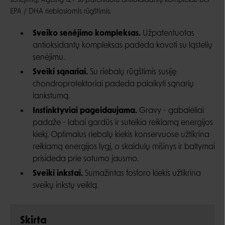
senėjimą, Ageing 12+ su patentuotu antioksidantų kompleksu bei
EPA / DHA riebiosiomis rūgštimis.
Sveiko senėjimo kompleksas.
U
žpatentuotas
antioksidantų kompleksas padeda kovoti su ląstelių
senėjimu.
Sveiki sąnariai.
Su riebalų rūgštimis susiję
chondroprotektoriai padeda palaikyti sąnarių
lankstumą.
Instinktyviai pageidaujama.
Gravy - gabalėliai
padaže - labai gardūs ir suteikia reikiamą energijos
kiekį. Optimalus riebalų kiekis konservuose užtikrina
reikiamą energijos lygį, o skaidulų mišinys ir baltymai
prisideda prie sotumo jausmo.
Sveiki inkstai.
Sumažintas fosforo kiekis užtikrina
sveikų inkstų veiklą.
Skirta