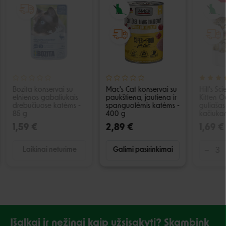
IŠPARDUOTA
Bozita konservai su
Mac's Cat konservai su
Hill's Sc
elnienos gabaliukais
paukštiena, jautiena ir
Kitten O
drebučiuose katėms -
spanguolėmis katėms -
guliašas
85 g
400 g
kačiuka
1,59 €
2,89 €
1,69 €
Laikinai neturime
Galimi pasirinkimai
Išalkai ir nežinai kaip užsisakyti? Skambink