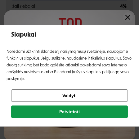
žali riebalai
4%
žali pelenai
1,2%
Įvertinimas:
žalia ląsteliena
1,1%
Slapukai
drėgnis
80%
Prisijungti
Norėdami užtikrinti sklandesnį naršymą mūsų svetainėje, naudojame
EPR/DHR
0,15%
funkcinius slapukus. Jeigu sutiksite, naudosime ir tikslinius slapukus. Savo
Registruotis
duotą sutikimą bet kada galėsite atšaukti pakeisdami savo interneto
fosforas
0,13%
naršyklės nustatymus arba ištrindami įrašytus slapukus prisijungę savo
paskyroje.
Priedai
Tikrinti užsakymą
Valdyti
Facebook
vitaminas D3
300 TV
Patvirtinti
Rašyti atsiliepimą
E1 (geležis)
4 mg
Google
E2 (jodas)
0,34 mg
Rašyti atsiliepimą