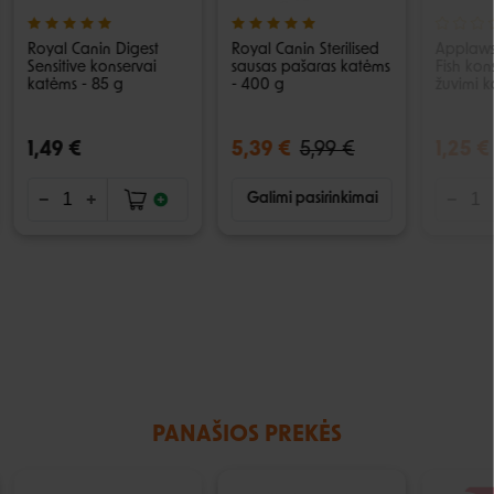
Royal Canin Digest
Royal Canin Sterilised
Applaws
Sensitive konservai
sausas pašaras katėms
Fish kon
katėms - 85 g
- 400 g
žuvimi k
1,49 €
5,39 €
5,99 €
1,25 €
Galimi pasirinkimai
PANAŠIOS PREKĖS