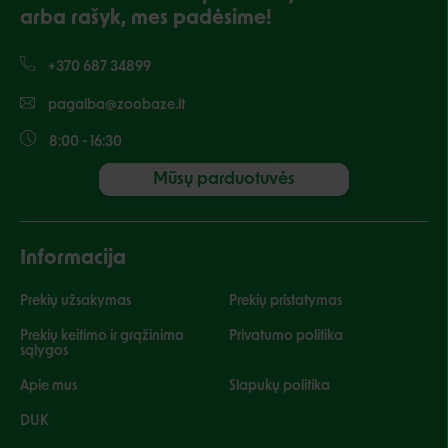
arba rašyk, mes padėsime!
+370 687 34899
pagalba@zoobaze.lt
8:00 - 16:30
Mūsų parduotuvės
Informacija
Prekių užsakymas
Prekių pristatymas
Prekių keitimo ir grąžinimo
Privatumo politika
sąlygos
Apie mus
Slapukų politika
DUK