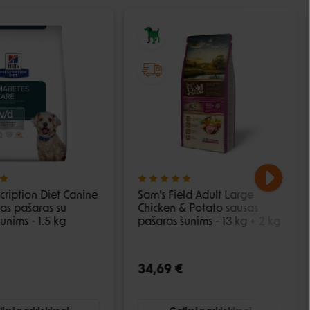
escription Diet Canine
Sam's Field Adult Large
as pašaras su
Chicken & Potato sausas
šunims - 1.5 kg
pašaras šunims - 13 kg + 2 kg
34,69 €