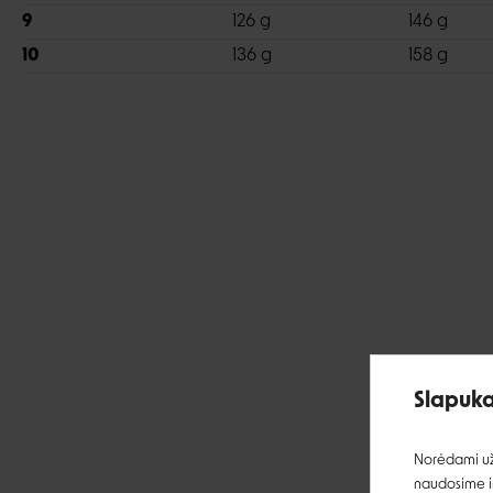
9
126 g
146 g
10
136 g
158 g
Slapuka
Norėdami užt
naudosime ir