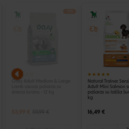
−10%
IŠPARDUOTA
Oasy Adult Medium & Large
Natural Trainer Sens
Lamb sausas pašaras su
Adult Mini Salmon s
ėriena šunims - 12 kg
pašaras su lašiša šu
kg
53,99 €
59,99 €
16,49 €