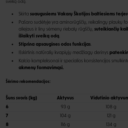
sveiką odą.
Skirta
suaugusiems Vakarų Škotijos baltiesiems terje
Pašaro sudėtyje yra aminorūgščių, reikalingų plaukų fo
aliejaus ir linų sėmenų riebalų rūgščių,
suteikiančių kai
išlaikyti sveiką odą
.
Stiprina apsaugines odos funkcijas
.
Išskirtinis natūralių kvapiųjų medžiagų derinys
patenkin
Kalcio kompleksonai ir specialios konsistencijos smulki
akmenų formavimąsi.
Šėrimo rekomendacijos:
Šuns svoris (kg)
Aktyvus
Vidutinio aktyvu
6
93 g
108 g
7
104 g
121 g
8
116 g
134 g