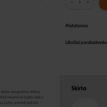
Pristatymas
Likučiai parduotuvės
Skirta
 skirtas suaugusiems Vakarų
i terjerai turi šiurkštų kailį ir
, baltą, spindintį kailį bei