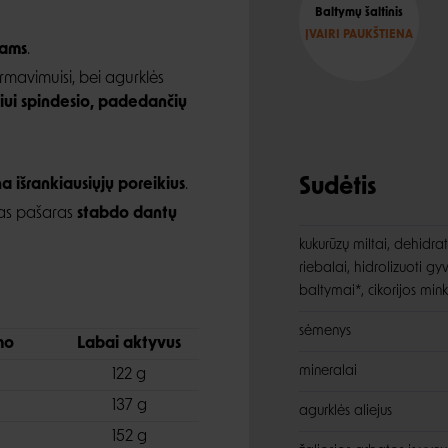
Baltymų šaltinis
ĮVAIRI PAUKŠTIENA
rams
.
rmavimuisi, bei agurklės
liui spindesio, padedančių
Sudėtis
a išrankiausiųjų poreikius
.
ntas pašaras
stabdo dantų
kukurūzų miltai, dehidrat
riebalai, hidrolizuoti gy
baltymai*, cikorijos mink
sėmenys
mo
Labai aktyvus
mineralai
122 g
137 g
agurklės aliejus
152 g