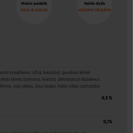
Maisto paskirtis
Veislės dydis
ODAI IR KAILIUI
MAŽOMS VEISLĖMS
uota paukštiena, ryžiai, kukurūzai, gyvulinės kilmės
vulinės kilmės baltymai, kviečiai, dehidratuoti kiaulienos
štimas, sojų aliejus, žuvų taukai, frukto-oligo-sacharidai
0,5 %
0,1%