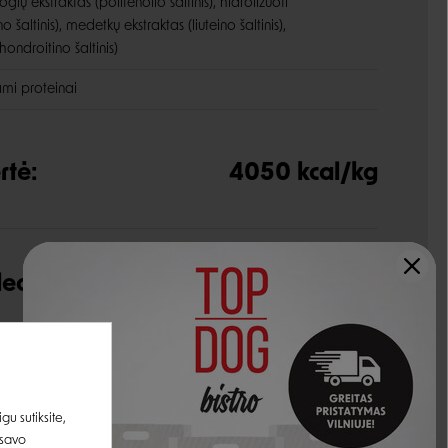
gių ekstraktas (polifenolio šaltinis), hidrolizuoti
šaltinis), medetkų ekstraktas (liuteino šaltinis),
hondroitino šaltinis)
nami proteinai
rtė:
4050 kcal/kg
udedamosios dalys
21%
16%
u sutiksite,
4,9%
 savo