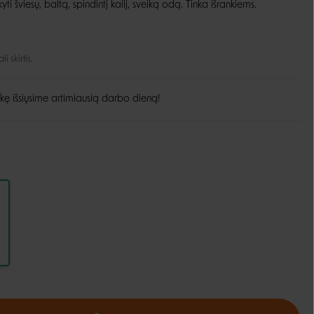
i šviesų, baltą, spindintį kailį, sveiką odą. Tinka išrankiems.
Guoliai ir patiesimai
Dubenėliai ir maitinimas
Narvai
Dubenėliai
 skirtis.
Durų landos
Automatinės girdyklos ir šėryklos
Maisto talpyklos
kę išsiųsime artimiausią darbo dieną!