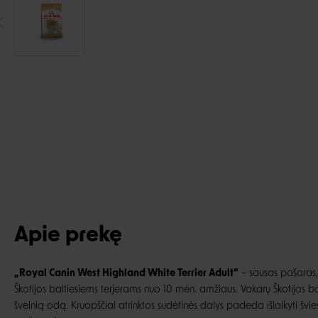
Apie prekę
„Royal Canin West Highland White Terrier Adult“
– sausas pašaras,
Škotijos baltiesiems terjerams nuo 10 mėn. amžiaus. Vakarų Škotijos baltiej
švelnią odą. Kruopščiai atrinktos sudėtinės dalys padeda išlaikyti šviesų