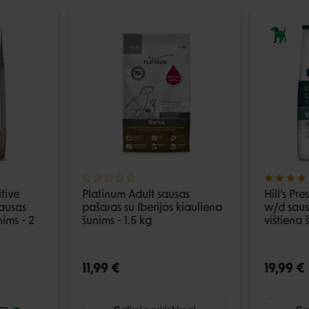
itive
Platinum Adult sausas
Hill's Pr
ausas
pašaras su Iberijos kiauliena
w/d saus
nims - 2
šunims - 1.5 kg
vištiena 
11,99 €
19,99 €