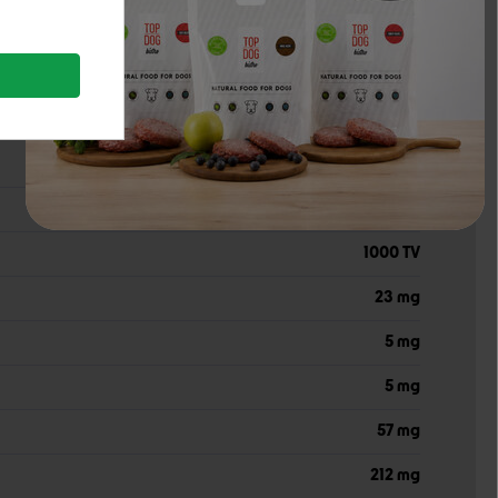
1,4%
8%
17 800 TV
1000 TV
23 mg
5 mg
5 mg
57 mg
212 mg