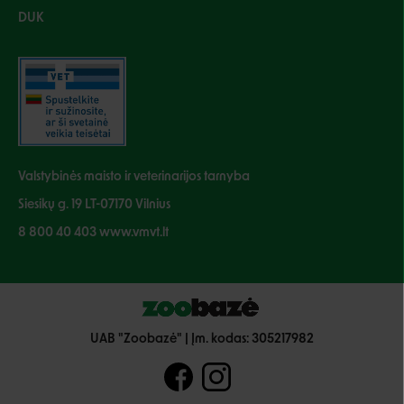
DUK
Valstybinės maisto ir veterinarijos tarnyba
Siesikų g. 19 LT-07170 Vilnius
8 800 40 403 www.vmvt.lt
UAB "Zoobazė" | Įm. kodas: 305217982