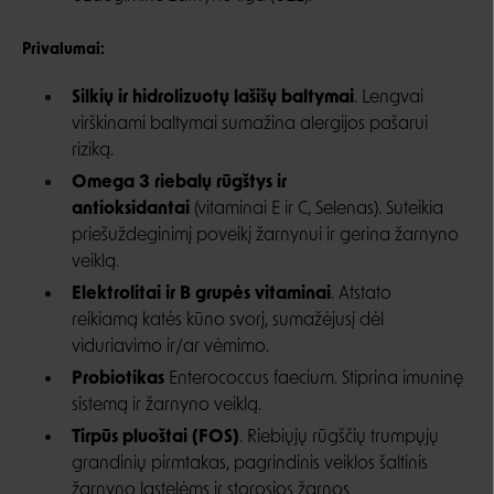
Privalumai:
Silkių ir hidrolizuotų lašišų baltymai
. Lengvai
virškinami baltymai sumažina alergijos pašarui
riziką.
Omega 3 riebalų rūgštys ir
antioksidantai
(vitaminai E ir C, Selenas). Suteikia
priešuždeginimį poveikį žarnynui ir gerina žarnyno
veiklą.
Elektrolitai ir B grupės vitaminai
. Atstato
reikiamą katės kūno svorį, sumažėjusį dėl
viduriavimo ir/ar vėmimo.
Probiotikas
Enterococcus faecium. Stiprina imuninę
sistemą ir žarnyno veiklą.
Tirpūs pluoštai (FOS)
. Riebiųjų rūgščių trumpųjų
grandinių pirmtakas, pagrindinis veiklos šaltinis
žarnyno ląstelėms ir storosios žarnos