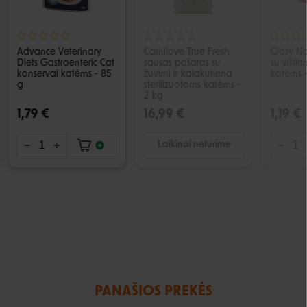
Advance Veterinary
Carnilove True Fresh
Oasy Na
Diets Gastroenteric Cat
sausas pašaras su
su vištie
konservai katėms - 85
žuvimi ir kalakutiena
katėms 
g
sterilizuotoms katėms -
2 kg
1,79 €
16,99 €
1,19 €
Laikinai neturime
PANAŠIOS PREKĖS