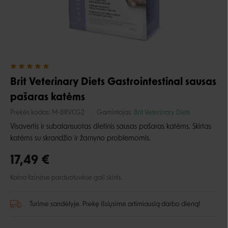
Brit Veterinary Diets Gastrointestinal sausas
pašaras katėms
Prekės kodas:
M-BRVCG2
Gamintojas:
Brit Veterinary Diets
Visavertis ir subalansuotas dietinis sausas pašaras katėms. Skirtas
katėms su skrandžio ir žarnyno problemomis.
17,49 €
Kaina fizinėse parduotuvėse gali skirtis.
Turime sandėlyje. Prekę išsiųsime artimiausią darbo dieną!