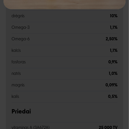
žali pelenai
7,8%
Negalite prisijungti prie paskyros?
drėgnis
10%
Omega-3
1,1%
Omega-6
2,50%
kalcis
1,1%
fosforas
0,9%
natris
1,0%
magnis
0,09%
kalis
0,5%
Priedai
vitaminas A (3A672A)
25 000 TV