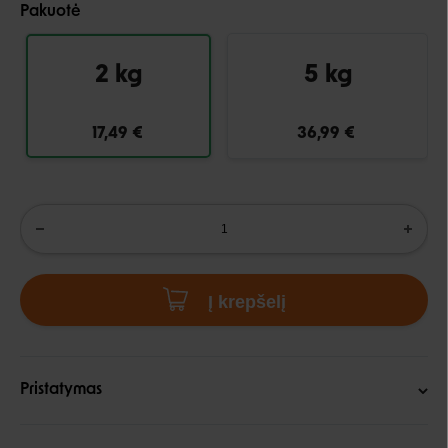
Pakuotė
2 kg
5 kg
17,49 €
36,99 €
Į krepšelį
Pristatymas