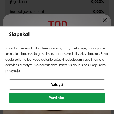
β-gliukanai
0,022%
fructooligosacharidai
0,02%
Mohavių dykumos juka
0,02%
Įvertinimas:
šaltalankiai
0,015%
Slapukai
Prisijungti
Norėdami užtikrinti sklandesnį naršymą mūsų svetainėje, naudojame
Energetinė vertė:
3,840 kcal/kg
funkcinius slapukus. Jeigu sutiksite, naudosime ir tikslinius slapukus. Savo
Registruotis
duotą sutikimą bet kada galėsite atšaukti pakeisdami savo interneto
naršyklės nustatymus arba ištrindami įrašytus slapukus prisijungę savo
paskyroje.
Analitinės sudedamosios dalys
Tikrinti užsakymą
Valdyti
Facebook
žali baltymai
34,0%
Patvirtinti
žali riebalai
17,0%
Rašyti atsiliepimą
Google
žalia ląsteliena
3,0%
Rašyti atsiliepimą