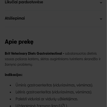
Likučiai parduotuvėse
Atsiliepimai
Apie prekę
Brit Veterinary Diets Gastrointestinal -
subalansuotas
dietinis
sausas pašaras katėms,
skirtas augintiniams turintiems
skrandžio ir
žarnyno problemų.
Indikacijos:
Ūminis gastroenteritas (viduriavimas, vėmimas).
Lėtinis gastroenteritas (viduriavimas, vėmimas).
Paleisti viduriai ar vidurių užkietėjimas.
Uždegiminė žarnyno liga (UŽL).