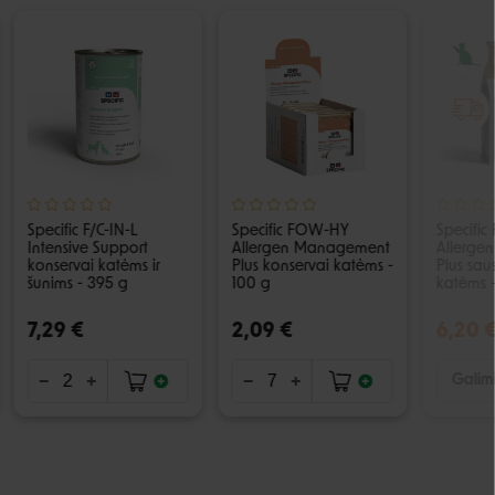
Specific F/C-IN-L
Specific FOW-HY
Specifi
Intensive Support
Allergen Management
Allerge
konservai katėms ir
Plus konservai katėms -
Plus sau
šunims - 395 g
100 g
katėms 
7,29 €
2,09 €
6,20 
Galimi