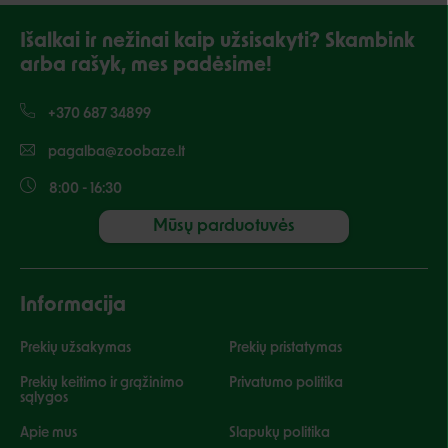
Išalkai ir nežinai kaip užsisakyti? Skambink
arba rašyk, mes padėsime!
+370 687 34899
pagalba@zoobaze.lt
8:00 - 16:30
Mūsų parduotuvės
Informacija
Prekių užsakymas
Prekių pristatymas
Prekių keitimo ir grąžinimo
Privatumo politika
sąlygos
Apie mus
Slapukų politika