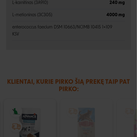
L-karnitinas (3A910)
240 mg
L-metioninas (3C305)
4000 mg
enterococcus faecium DSM 10663/NCIMB 10415 1×109
KSV
KLIENTAI, KURIE PIRKO ŠIĄ PREKĘ TAIP PAT
PIRKO:
IŠPARDUOTA