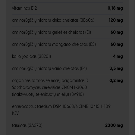
vitaminas B12
0,18 mg
aminorūgščių hidratų cinko chelatas (3B606)
120 mg
aminorūgščių hidratų geležies chelatas (E1)
60 mg
aminorūgščių hidratų mangano chelatas (E5)
60 mg
kalio jodidas (3B201)
4 mg
aminorūgščių hidratų vario chelatas (E4)
3,5 mg
organinės formos selenas, pagamintas iš
0,2 mg
Saccharomyces cerevisiae CNCM I-3060
(inaktyvuotų selenizuotų mielių) (3A910)
enterococcus faecium DSM 10663/NCIMB 10415 1×109
KSV
taurinas (3A370)
2300 mg