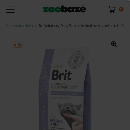
0
Veterinarinė dieta
Brit Veterinary Diets Gastrointestinal sausas pašaras katėms