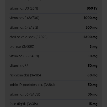
vitaminas D3 (E671)
850 TV
vitaminas E (3A700)
1000 mg
vitaminas C (3A312)
500 mg
cholino chloridas (3A890)
2300 mg
biotinas (3A880)
3 mg
vitaminas B1 (3A821)
10 mg
vitaminas B2
50 mg
niacinamidas (3A315)
80 mg
kalcio-D-pantotenatas (3A841)
50 mg
vitaminas B6 (3A831)
35 mg
folio rūgštis (3A316)
15 mg