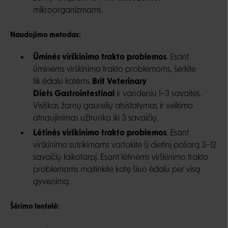
mikroorganizmams.
Naudojimo metodas:
Ūminės virškinimo trakto problemos
. Esant
ūminėms virškinimo trakto problemoms, šerkite
tik ėdalu katėms
Brit Veterinary
Diets Gastrointestinal
ir vandeniu 1–3 savaites.
Visiškas žarnų gaurelių atsistatymas ir veikimo
atnaujinimas užtrunka iki 3 savaičių.
Lėtinės virškinimo trakto problemos
. Esant
virškinimo sutrikimams vartokite šį dietinį pašarą 3–12
savaičių laikotarpį. Esant lėtinėms virškinimo trakto
problemoms maitinkite katę šiuo ėdalu per visą
gyvenimą.
Šėrimo lentelė: