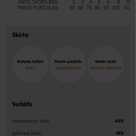
KATĖS SVORIS (KG)
2
3
4
5
6
8
10
PAROS PORCIJA (G)
55
65
75
80
90
100
110
1
Skirta
Baltymų šaltinis
Maisto paskirtis
Veislės dydis
ŽUVIS
ALERGIŠKIEMS
VISOMS VEISLĖMS
Sudėtis
dehidratuotos silkės
40%
geltonieji žirniai
18%