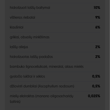
hidrolizuoti lašišų baltymai
10%
vištienos riebalai
9%
kiaušiniai
6%
grikiai, obuolių minkštimas
lašišų aliejus
2%
hidrolizuotas lašišų padažas
2%
bambuko lignoceliuliozė, mineralai, alaus mielės
gysločio lukštai ir sėklos
0,5%
džiovinti dumbliai (Ascophyllum nodosum)
0,5%
mielių ekstraktas (manano oligosacharidų
0,025%
šaltinis)