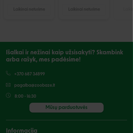
Laikinai neturime
Laikinai neturime
Laiki
Išalkai ir nežinai kaip užsisakyti? Skambink
arba rašyk, mes padėsime!
+370 687 34899
pagalba@zoobaze.lt
8:00 - 16:30
Mūsų parduotuvės
Informacija