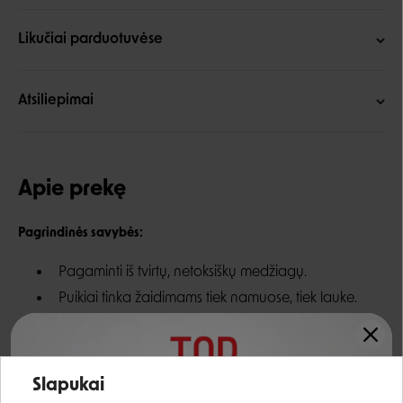
Likučiai parduotuvėse
Atsiliepimai
Apie prekę
Pagrindinės savybės:
Pagaminti iš tvirtų, netoksiškų medžiagų.
Puikiai tinka žaidimams tiek namuose, tiek lauke.
Žaislai smagiai cypia.
Įvairūs personažai (parenkami atsitiktinai)
Įvertinimas:
Dydis - M (5x6x7 cm), L (8x10x10 cm)
Slapukai