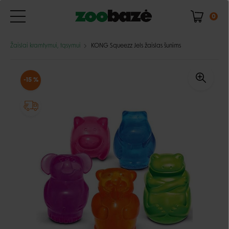
0
Žaislai kramtymui, tąsymui
KONG Squeezz Jels žaislas šunims
-15 %