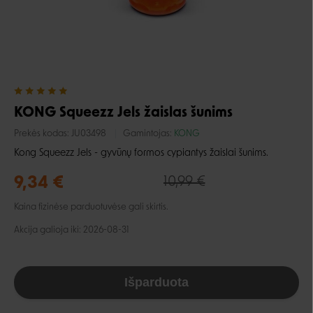
KONG Squeezz Jels žaislas šunims
Prekės kodas:
JU03498
Gamintojas:
KONG
Kong Squeezz Jels - gyvūnų formos cypiantys žaislai šunims.
9,34 €
10,99 €
Kaina fizinėse parduotuvėse gali skirtis.
Akcija galioja iki: 2026-08-31
Išparduota