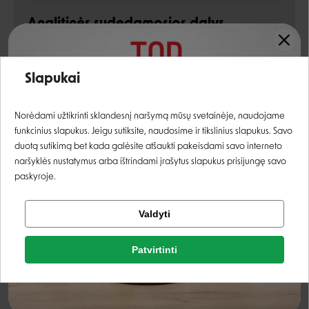
Analitinės sudedamosios dalys
žali baltymai
32,0%
Įvertinimas:
Slapukai
žali riebalai
16,0%
Prisijungti
Norėdami užtikrinti sklandesnį naršymą mūsų svetainėje, naudojame
žali pelenai
7,2%
funkcinius slapukus. Jeigu sutiksite, naudosime ir tikslinius slapukus. Savo
Registruotis
žalia ląsteliena
1,9%
duotą sutikimą bet kada galėsite atšaukti pakeisdami savo interneto
naršyklės nustatymus arba ištrindami įrašytus slapukus prisijungę savo
kalcis
1,0%
paskyroje.
fosforas
0,9%
Tikrinti užsakymą
Valdyti
Facebook
natris
0,45%
Patvirtinti
Rašyti atsiliepimą
magnis
0,09%
Google
Rašyti atsiliepimą
Priedai