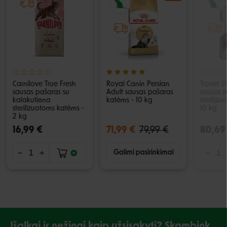
Carnilove True Fresh
Royal Canin Persian
Trovet St
sausas pašaras su
Adult sausas pašaras
sausas 
kalakutiena
katėms - 10 kg
steriliz
sterilizuotoms katėms -
10 kg
2 kg
16,99 €
71,99 €
79,99 €
80,69
Galimi pasirinkimai
Išalkai ir nežinai kaip užsisakyti? Skambink