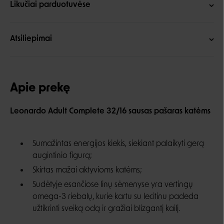
Likučiai parduotuvėse
Atsiliepimai
Apie prekę
Leonardo Adult Complete 32/16 sausas pašaras katėms
Sumažintas energijos kiekis, siekiant palaikyti gerą
augintinio figurą;
Skirtas mažai aktyvioms katėms;
Sudėtyje esančiose linų sėmenyse yra vertingų
omega-3 riebalų, kurie kartu su lecitinu padeda
užtikrinti sveiką odą ir gražiai blizgantį kailį.