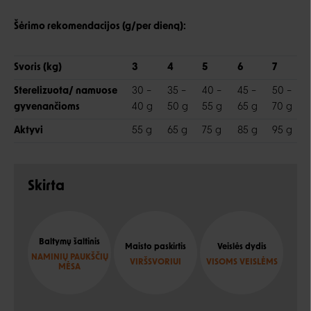
Šėrimo rekomendacijos (g/per dieną):
Svoris (kg)
3
4
5
6
7
Sterelizuota/ namuose
30 –
35 –
40 –
45 –
50 –
gyvenančioms
40 g
50 g
55 g
65 g
70 g
Aktyvi
55 g
65 g
75 g
85 g
95 g
Skirta
Baltymų šaltinis
Maisto paskirtis
Veislės dydis
NAMINIŲ PAUKŠČIŲ
VIRŠSVORIUI
VISOMS VEISLĖMS
MĖSA