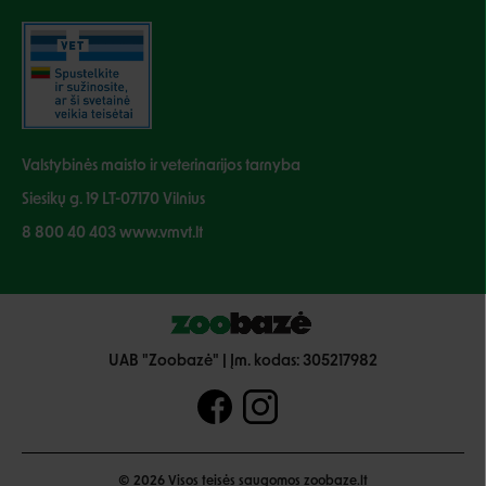
Valstybinės maisto ir veterinarijos tarnyba
Siesikų g. 19 LT-07170 Vilnius
8 800 40 403 www.vmvt.lt
UAB "Zoobazė" | Įm. kodas: 305217982
© 2026 Visos teisės saugomos zoobaze.lt