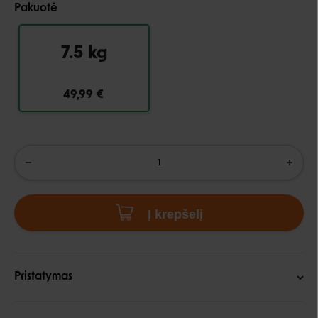
Pakuotė
7.5 kg
49,99 €
Į krepšelį
Pristatymas