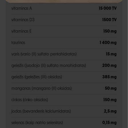
Negalite prisijungti prie paskyros?
vitaminas A
15 000 TV
vitaminas D3
1500 TV
vitaminas E
150 mg
taurinas
1 400 mg
varis (vario (II) sulfato pentahidratas)
15 mg
geležis (juodojo (II) sulfato monohidratas)
200 mg
geležis (geležies (III) oksidas)
385 mg
manganas (mangano (II) oksidas)
50 mg
cinkas (cinko oksidas)
150 mg
jodas (bevandenis kalciumidatas)
2,5 mg
selenas (kaip natrio selenitas)
0,15 mg