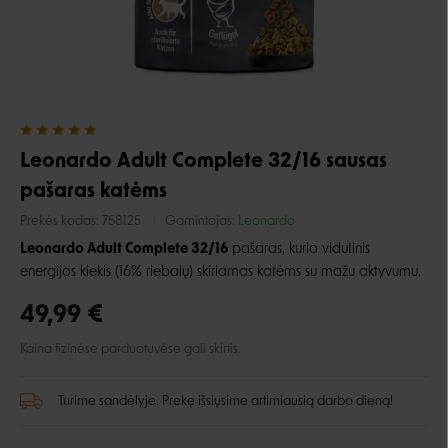
Leonardo Adult Complete 32/16 sausas
pašaras katėms
Prekės kodas:
758125
Gamintojas:
Leonardo
Leonardo Adult Complete 32/16
pašaras, kurio vidutinis
energijos kiekis (16% riebalų) skiriamas katėms su mažu aktyvumu.
49,99 €
Kaina fizinėse parduotuvėse gali skirtis.
Turime sandėlyje. Prekę išsiųsime artimiausią darbo dieną!