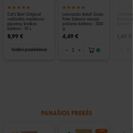
Cat's Best Original
Leonardo Adult Grain
Caniver
natūralus medienos
Free Salmon sausas
kirminų 
pjuvenų kraikas
pašaras katėms - 300
šunims - 
katėms - 10 L
g
8,99 €
4,49 €
1,49 €
Galimi pasirinkimai
PANAŠIOS PREKĖS
−10%