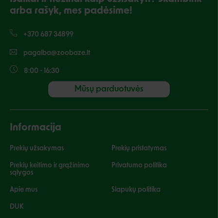
arba rašyk, mes padėsime!
+370 687 34899
pagalba@zoobaze.lt
8:00 - 16:30
Mūsų parduotuvės
Informacija
Prekių užsakymas
Prekių pristatymas
Prekių keitimo ir grąžinimo
Privatumo politika
sąlygos
Apie mus
Slapukų politika
DUK