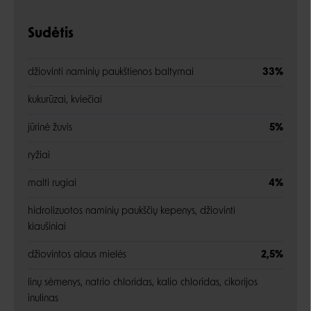
Sudėtis
džiovinti naminių paukštienos baltymai
33%
kukurūzai, kviečiai
jūrinė žuvis
5%
ryžiai
malti rugiai
4%
hidrolizuotos naminių paukščių kepenys, džiovinti
kiaušiniai
džiovintos alaus mielės
2,5%
linų sėmenys, natrio chloridas, kalio chloridas, cikorijos
inulinas