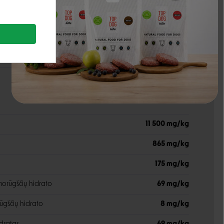
s
2,8%
s
0,3%
0,05%
11 500 mg/kg
865 mg/kg
175 mg/kg
norūgščių hidrato
69 mg/kg
ūgščių hidrato
8 mg/kg