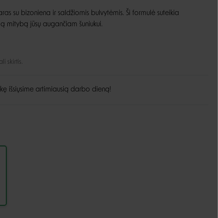
ras su bizoniena ir saldžiomis bulvytėmis. Ši
formulė suteikia
Guoliai ir patiesimai
Dubenėliai ir maitinimas
kią mitybą jūsų augančiam šuniukui.
Narvai
Dubenėliai
Durų landos
Automatinės girdyklos ir šėryklos
 skirtis.
Maisto talpyklos
kę išsiųsime artimiausią darbo dieną!