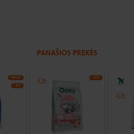
PANAŠIOS PREKĖS
AKCIJA
−10%
−8%