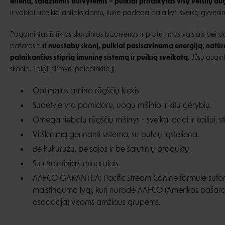
ėriena, saldžiomis bulvytėmis – puikiai pritaikytas visų veislių 
ir vaisiai suteikia antioksidantų, kurie padeda palaikyti sveiką gyven
Pagamintas iš tikros skurdintos bizonienos ir praturtintas vaisiais bei d
pašaras turi
nuostabų skonį, puikiai pasisavinamą energiją, natūr
palaikančius stiprią imuninę sistemą ir puikią sveikatą.
Jūsų augint
skonio. Taigi pirmyn, palepinkite jį.
Optimalus amino rūgščių kiekis.
Sudėtyje yra pomidorų, uogų mišinio ir kitų gėrybių.
Omega riebalų rūgščių mišinys - sveikai odai ir kailiui, stip
Virškinimą gerinanti sistema, su bulvių ląsteliena.
Be kukurūzų, be sojos ir be šalutinių produktų.
Su chelatiniais mineralais.
AAFCO GARANTIJA: Pacific Stream Canine formulė suf
maistingumo lygį, kurį nurodė AAFCO (Amerikos pašaro
asociacija) visoms amžiaus grupėms.