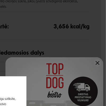
nta cikorijos šaknis, jukos (yucca schidigera) ekstraktas,
ietės
rtė:
3,656 kcal/kg
udedamosios dalys
28%
17%
5,0%
7,9%
u sutiksite,
 savo
10,0%