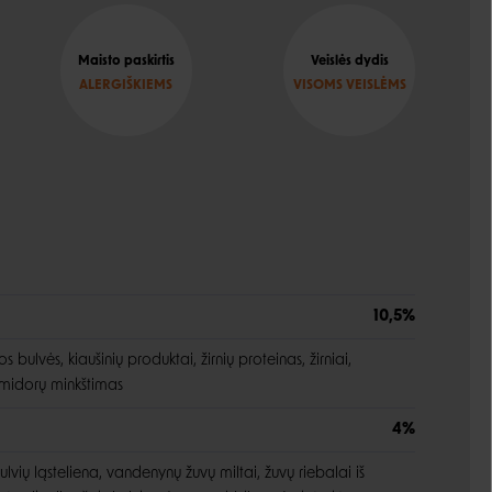
Maisto paskirtis
Veislės dydis
ALERGIŠKIEMS
VISOMS VEISLĖMS
10,5%
os bulvės, kiaušinių produktai, žirnių proteinas, žirniai,
pomidorų minkštimas
4%
ulvių ląsteliena, vandenynų žuvų miltai, žuvų riebalai iš