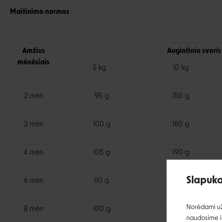
Maitinimo normos
Amžius
Augintinio svoris
mėnėsiais
5 kg
10 kg
2 mėn
95 g
150 g
3 mėn
100 g
180 g
4 mėn
105 g
190 g
Slapuka
6 mėn
110 g
190 g
Norėdami užt
8 mėn
100 g
185 g
naudosime ir