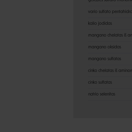
geležies sulfato monohi
vario sulfato pentahidr
kalio jodidas
mangano chelatas iš am
mangano oksidas
mangano sulfatas
cinko chelatas iš aminor
cinko sulfatas
natrio selenitas