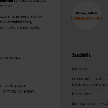
augantiems šuniukams.
Daržovės
imo būdą.
Baltymų šaltinis
aržovėmis, šis mėsos ir bulvių,
ŽVĖRIENA/BIZONIENA
alius antioksidantus,
inis trokšta laukinės gamtos
Sudėtis
riai širdžiai.
bizoniena
elnienos miltai, saldžiosi
bulvės, rapsų aliejus, 
ormuluota pagal
 kontrolės pareigūnų
kepta elniena
jautiena, linų sėmenys, b