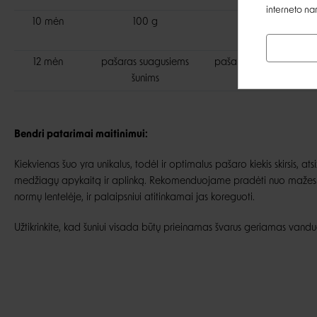
interneto na
10 mėn
100 g
180 g
12 mėn
pašaras suagusiems
pašaras suagusiems
šunims
šunims
Bendri patarimai maitinimui:
Kiekvienas šuo yra unikalus, todėl ir optimalus pašaro kiekis skirsis, at
medžiagų apykaitą ir aplinką. Rekomenduojame pradėti nuo mažesni
normų lentelėje, ir palaipsniui atitinkamai jas koreguoti.
Užtikrinkite, kad šuniui visada būtų prieinamas švarus geriamas vandu