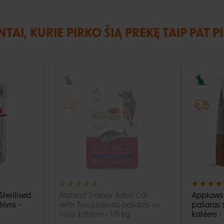
NTAI, KURIE PIRKO ŠIĄ PREKĘ TAIP PAT P
IŠPARDUOTA
terilised
Natural Trainer Adult Cat
Applaws 
atėms -
with Tuna sausas pašaras su
pašaras s
tunu katėms - 1.5 kg
katėms -