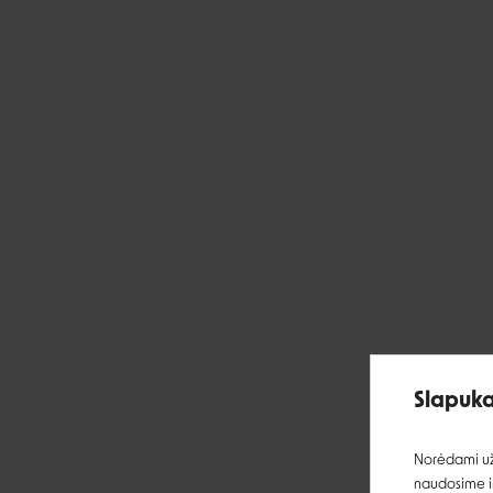
Slapuka
Norėdami užt
naudosime ir