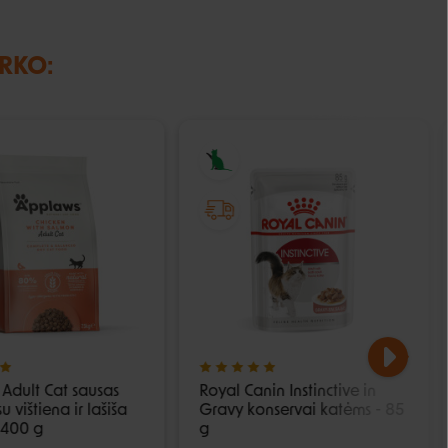
IRKO:
Adult Cat sausas
Royal Canin Instinctive in
u vištiena ir lašiša
Gravy konservai katėms - 85
 400 g
g