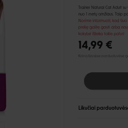
lio priežiūra
Automobiliui
Petnešos
ai ir aksesuarai
Trainer Natural Cat Adult su
, dantų ir pėdų priežiūra
Pavadėliai
nuo 1 metų amžiaus. Taip pa
ukės ir lietpalčiai
tinės priemonės
Norime informuoti, kad šiuo
 ir džemperiai
prekę galite gauti arba nau
i
kokybė išlieka tokie patys!
14,99 €
Kaina fizinėse parduotuvėse gali
Likučiai parduotuvės