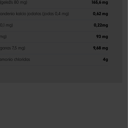
 (geležis 80 mg)
165,6 mg
andenio kalcio jodatas (jodas 0,4 mg)
0,62 mg
 0,1 mg)
0,22mg
 mg)
93 mg
ganas 7,5 mg)
9,68 mg
 amonio chloridas
4g