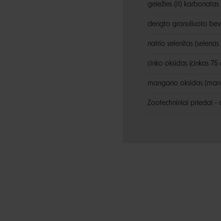
geležies (II) karbonatas
dengto granuliuoto bev
natrio selenitas (selenas
cinko oksidas (cinkas 75
mangano oksidas (man
Zootechniniai priedai -