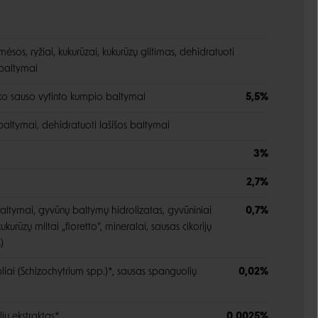
 mėsos, ryžiai, kukurūzai, kukurūzų glitimas, dehidratuoti
 baltymai
ško sauso vytinto kumpio baltymai
5,5%
baltymai, dehidratuoti lašišos baltymai
3%
2,7%
altymai, gyvūnų baltymų hidrolizatas, gyvūniniai
0,7%
ukurūzų miltai „fioretto“, mineralai, sausas cikorijų
)
liai (Schizochytrium spp.)*, sausas spanguolių
0,02%
ų ekstraktas*
0,0025%