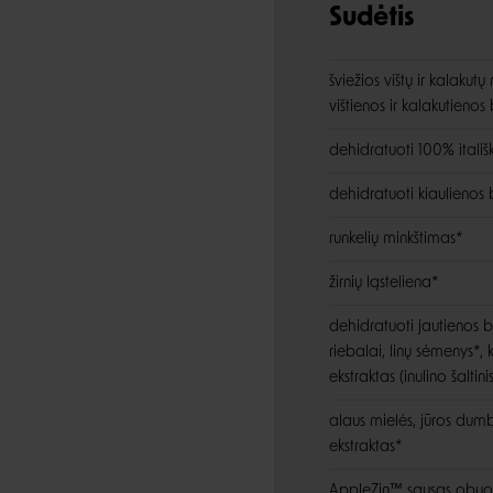
Sudėtis
šviežios vištų ir kalakutų
vištienos ir kalakutienos
dehidratuoti 100% itali
dehidratuoti kiaulienos 
runkelių minkštimas*
žirnių ląsteliena*
dehidratuoti jautienos b
riebalai, linų sėmenys*, k
ekstraktas (inulino šaltinis
alaus mielės, jūros dumb
ekstraktas*
AppleZin™ sausas obuoli