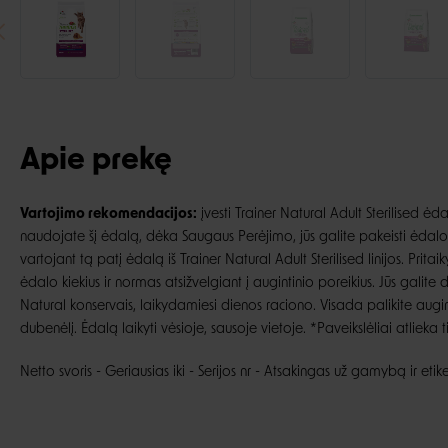
Apie prekę
Vartojimo rekomendacijos:
įvesti Trainer Natural Adult Sterilised ėda
naudojate šį ėdalą, dėka Saugaus Perėjimo, jūs galite pakeisti ėdalo
vartojant tą patį ėdalą iš Trainer Natural Adult Sterilised linijos. Pr
ėdalo kiekius ir normas atsižvelgiant į augintinio poreikius. Jūs galite 
Natural konservais, laikydamiesi dienos raciono. Visada palikite augin
dubenėlį. Ėdalą laikyti vėsioje, sausoje vietoje. *Paveikslėliai atlieka tik
Netto svoris - Geriausias iki - Serijos nr - Atsakingas už gamybą ir etik