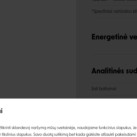
*Specifiniai natūralios k
Energetinė ve
Analitinės s
žali baltymai
Įvertinimas:
žali riebalai
i
žalia ląsteliena
Prisijungti
žali pelenai
ikrinti sklandesnį naršymą mūsų svetainėje, naudojame funkcinius slapukus. Jeig
 tikslinius slapukus. Savo duotą sutikimą bet kada galėsite atšaukti pakeisdami