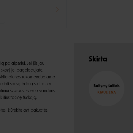
Skirta
lą palaipsniui. Jei jūs jau
 skonį jei pageidaujate,
itaikykite dienos rekomenduojamo
derinti sausą ėdalą su Trainer
Baltymų šaltinis
tiniui švaraus, šviežio vandens
KIAULIENA
 iliustracinę funkciją.
etes: žiūrėkite ant pakuotės.