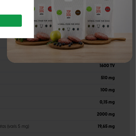
s
0,95%
s
3%
27500 TV
1600 TV
510 mg
100 mg
0,15 mg
2000 mg
tas (varis 5 mg)
19,65 mg