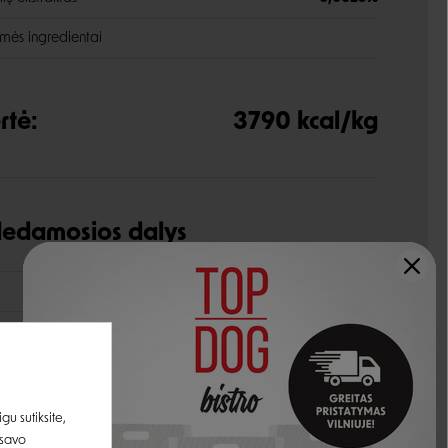
ilmės ingredientai
rtė:
3790 kcal/kg
udedamosios dalys
35%
12%
3%
6,8%
u sutiksite,
 savo