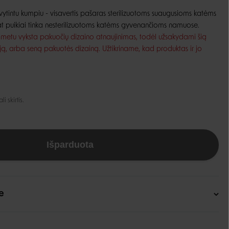
 vytintu kumpiu - visavertis pašaras sterilizuotoms suaugusioms katėms
Guoliai ir patiesimai
Dubenėliai ir maitinimas
t puikiai tinka nesterilizuotoms katėms gyvenančioms namuose.
Narvai
 metu vyksta pakuočių dizaino atnaujinimas, todėl užsakydami šią
Dubenėliai
Durų landos
ją, arba seną pakuotės dizainą. Užtikriname, kad produktas ir jo
Automatinės girdyklos ir šėryklos
Maisto talpyklos
 skirtis.
Išparduota
e