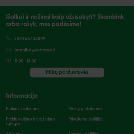
Išalkai ir nežinai kaip užsisakyti? Skambink
arba rašyk, mes padėsime!
+370 687 34899
pagalba@zoobaze.lt
8:00 - 16:30
Mūsų parduotuvės
Informacija
Prekių užsakymas
Prekių pristatymas
Prekių keitimo ir grąžinimo
Privatumo politika
sąlygos