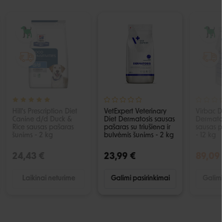
IŠPARDUOTA
Hill's Prescription Diet
VetExpert Veterinary
Virbac 
Canine d/d Duck &
Diet Dermatosis sausas
Dermato
Rice sausas pašaras
pašaras su triušiena ir
sausas 
šunims - 2 kg
bulvėmis šunims - 2 kg
- 12 kg
24,43 €
23,99 €
89,09
Laikinai neturime
Galimi pasirinkimai
Galimi