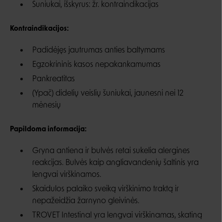
Šuniukai, išskyrus: žr. kontraindikacijas
Kontraindikacijos:
Padidėjęs jautrumas anties baltymams
Egzokrininis kasos nepakankamumas
Pankreatitas
(Ypač) didelių veislių šuniukai, jaunesni nei 12
mėnesių
Papildoma informacija:
Gryna antiena ir bulvės retai sukelia alergines
reakcijas. Bulvės kaip angliavandenių šaltinis yra
lengvai virškinamos.
Skaidulos palaiko sveiką virškinimo traktą ir
nepažeidžia žarnyno gleivinės.
TROVET Intestinal yra lengvai virškinamas, skatiną