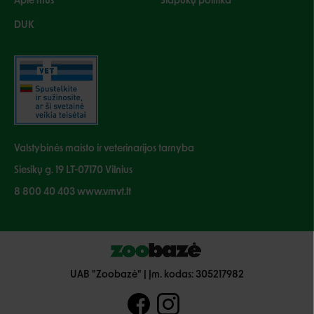
Apie mus
Slapukų politika
DUK
Valstybinės maisto ir veterinarijos tarnyba
Siesikų g. 19 LT-07170 Vilnius
8 800 40 403 www.vmvt.lt
UAB "Zoobazė" | Įm. kodas: 305217982