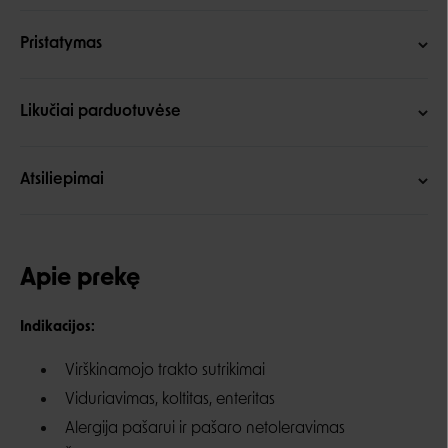
Pristatymas
Likučiai parduotuvėse
Atsiliepimai
Apie prekę
Indikacijos:
Virškinamojo trakto sutrikimai
Viduriavimas, koltitas, enteritas
Alergija pašarui ir pašaro netoleravimas