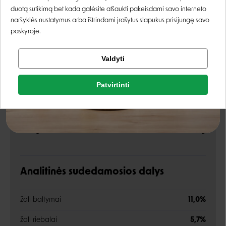
Registruotis
duotą sutikimą bet kada galėsite atšaukti pakeisdami savo interneto
naršyklės nustatymus arba ištrindami įrašytus slapukus prisijungę savo
paskyroje.
Sudėtis
Tikrinti užsakymą
Valdyti
Facebook
mėsa (antiena), aliejai ir riebalai (saulėgrąžų aliejus,
Patvirtinti
Rašyti atsiliepimą
alyvuogių aliejus)
Google
Rašyti atsiliepimą
Energetinė vertė:
1022 kcal/kg
Negalite prisijungti prie paskyros?
Analitinės sudedamosios dalys
žali baltymai
11,0%
žali riebalai
5,7%