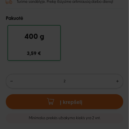
Turime sandėlyje. Prekę išsiųsime artimiausią darbo dieną!
Pakuotė
400 g
3,59 €
Į krepšelį
Minimalus prekės užsakymo kiekis yra 2 vnt.