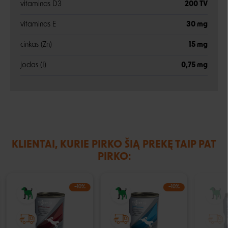
vitaminas D3
200 TV
vitaminas E
30 mg
cinkas (Zn)
15 mg
jodas (I)
0,75 mg
KLIENTAI, KURIE PIRKO ŠIĄ PREKĘ TAIP PAT
PIRKO:
−10%
−10%