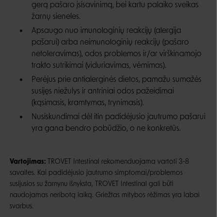
gerą pašaro įsisavinimą, bei kartu palaiko sveikas
žarnų sieneles.
Apsaugo nuo imunologinių reakcijų (alergija
pašarui) arba neimunologinių reakcijų (pašaro
netoleravimas), odos problemos ir/ar virškinamojo
trakto sutrikimai (viduriavimas, vėmimas).
Perėjus prie antialerginės dietos, pamažu sumažės
susijęs niežulys ir antriniai odos pažeidimai
(kąsimasis, kramtymas, trynimasis).
Nusiskundimai dėl itin padidėjusio jautrumo pašarui
yra gana bendro pobūdžio, o ne konkretūs.
Vartojimas:
TROVET Intestinal rekomenduojama vartoti 3-8
savaites. Kai padidėjusio jautrumo simptomai/problemos
susijusios su žarnynu išnyksta, TROVET Intestinal gali būti
naudojamas neribotą laiką. Griežtas mitybos rėžimas yra labai
svarbus.