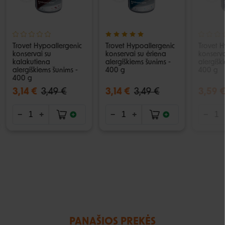
Trovet Hypoallergenic
Trovet Hypoallergenic
Trovet H
konservai su
konservai su ėriena
konserva
kalakutiena
alergiškiems šunims -
alergišk
alergiškiems šunims -
400 g
400 g
400 g
3,14 €
3,49 €
3,14 €
3,49 €
3,59 
PANAŠIOS PREKĖS