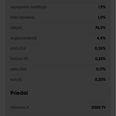
neorganinė medžiaga
1,9%
žalia ląsteliena
1,0%
drėgnis
76,0%
angliavandeniai
4,4%
kalcis (Ca)
0,35%
fosforas (P)
0,25%
natris (Na)
0,17%
kalis (K)
0,20%
Priedai
vitaminas A
3000 TV