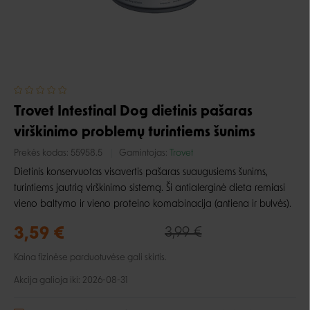
Trovet Intestinal Dog dietinis pašaras
virškinimo problemų turintiems šunims
Prekės kodas:
55958.5
Gamintojas:
Trovet
Dietinis konservuotas visavertis pašaras suaugusiems šunims,
turintiems jautrią virškinimo sistemą. Ši antialerginė dieta remiasi
vieno baltymo ir vieno proteino komabinacija (antiena ir bulvės).
3,59 €
3,99 €
Kaina fizinėse parduotuvėse gali skirtis.
Akcija galioja iki: 2026-08-31