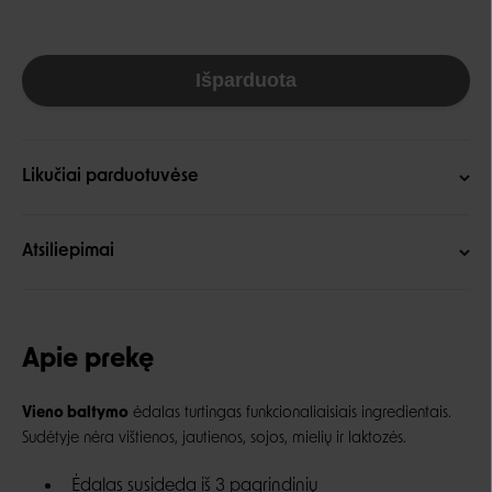
Išparduota
Likučiai parduotuvėse
Atsiliepimai
Apie prekę
Vieno baltymo
ėdalas turtingas funkcionaliaisiais ingredientais.
Sudėtyje nėra vištienos, jautienos, sojos, mielių ir laktozės.
Ėdalas susideda iš 3 pagrindinių