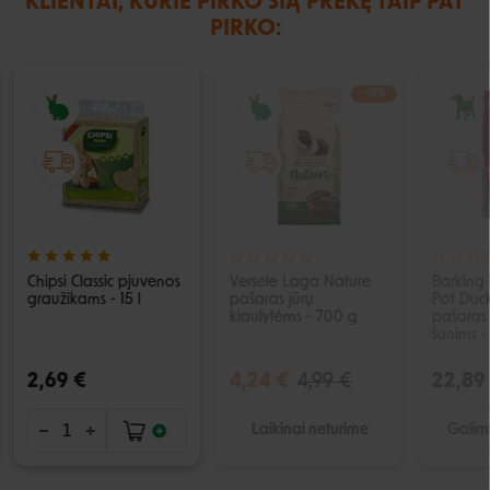
KLIENTAI, KURIE PIRKO ŠIĄ PREKĘ TAIP PAT
PIRKO:
−15%
IŠPARDUOTA
Chipsi Classic pjuvenos
Versele Laga Nature
Barking
graužikams - 15 l
pašaras jūrų
Pot Duc
kiaulytėms - 700 g
pašaras
šunims -
2,69 €
4,24 €
4,99 €
22,89
Laikinai neturime
Galimi