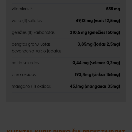
vitaminas E
555 mg
vario (II) sulfatas
49,13 mg (varis 12,5mg)
geležies (II) karbonatas
310,5 mg (geležies 150mg)
dengtas granuliuotas
3,85mg (jodas 2,5mg)
bevandenio kalcio jodatas
natrio selenitas
0,44 mg (selenas 0,2mg)
cinko oksidas
193,4mg (cinkas 156mg)
mangano (II) oksidas
45,1mg (manganas 35mg)