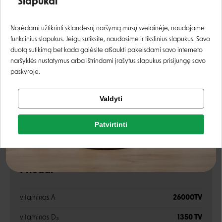
Slapukai
džiovintos jukos ekstraktas
0,025%
Prisijungti
Norėdami užtikrinti sklandesnį naršymą mūsų svetainėje, naudojame
spirulina
0.02%
funkcinius slapukus. Jeigu sutiksite, naudosime ir tikslinius slapukus. Savo
Registruotis
duotą sutikimą bet kada galėsite atšaukti pakeisdami savo interneto
Analitinės sudedamosios dalys
naršyklės nustatymus arba ištrindami įrašytus slapukus prisijungę savo
paskyroje.
žali baltymas
25%
Tikrinti užsakymą
Valdyti
Facebook
žali riebalai
15%
Patvirtinti
žalia ląsteliena
2,5%
Rašyti atsiliepimą
Google
žali pelenai
7%
Rašyti atsiliepimą
Priedai
Negalite prisijungti prie paskyros?
vitaminas A
26000TV
vitaminas D₃
1350 TV