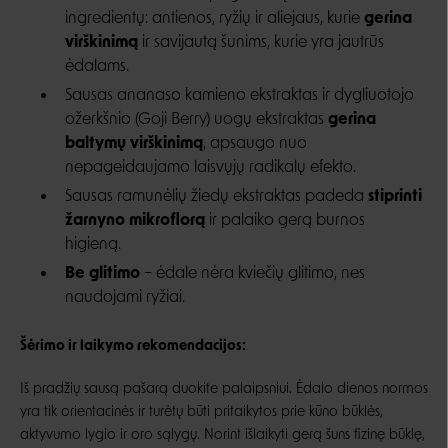
ingredientų:
antienos
, ryžių ir aliejaus, kurie
gerina
virškinimą
ir savijautą šunims, kurie yra jautrūs
ėdalams.
Sausas ananaso kamieno ekstraktas ir dygliuotojo
ožerkšnio (Goji Berry) uogų ekstraktas
gerina
baltymų virškinimą
, apsaugo nuo
nepageidaujamo laisvųjų radikalų efekto.
Sausas ramunėlių žiedų ekstraktas padeda
stiprinti
žarnyno mikroflorą
ir palaiko gerą burnos
higieną.
Be glitimo
– ėdale nėra kviečių glitimo, nes
naudojami ryžiai.
Šėrimo ir laikymo rekomendacijos:
Iš pradžių sausą pašarą duokite palaipsniui. Ėdalo dienos normos
yra tik orientacinės ir turėtų būti pritaikytos prie kūno būklės,
aktyvumo lygio ir oro sąlygų. Norint išlaikyti gerą šuns fizinę būklę,