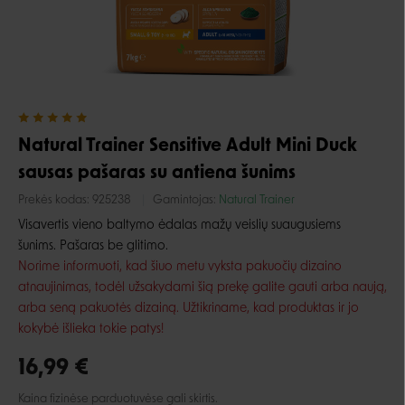
Natural Trainer Sensitive Adult Mini Duck
sausas pašaras su antiena šunims
Prekės kodas:
925238
Gamintojas:
Natural Trainer
Visavertis vieno baltymo ėdalas mažų veislių suaugusiems
šunims. Pašaras be glitimo.
Norime informuoti, kad šiuo metu vyksta pakuočių dizaino
atnaujinimas, todėl užsakydami šią prekę galite gauti arba naują,
arba seną pakuotės dizainą. Užtikriname, kad produktas ir jo
kokybė išlieka tokie patys!
16,99 €
Kaina fizinėse parduotuvėse gali skirtis.