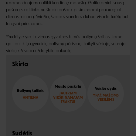
rekomenduojama atlikti kasdienę mankštą. Galite derinti sausą
pašarą su atitinkamu šlapiu pašaru, prisimindami pakoreguoti
dienos racioną. Šviežio, švaraus vandens dubuo visada turėtų būti
lengvai prieinamas.
*Sudėtyje yra tik vienas gyvulinės kilmės baltymų šaltinis. Jame
gali būti kitų gyvūninių baltymų pėdsakų. Laikyti vėsioje, sausoje
vietoje. Visada uždarykite pakuotę.
Skirta
Maisto paskirtis
Veislės dydis
Baltymų šaltinis
JAUTRIAM
YPAČ MAŽOMS
ANTIENA
VIRŠKINAMAJAM
VEISLĖMS
TRAKTUI
Sudėtis