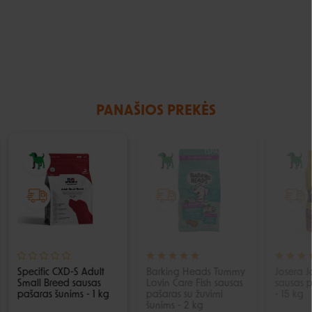
PANAŠIOS PREKĖS
IŠPARDUOTA
Specific CXD-S Adult
Barking Heads Tummy
Josera J
Small Breed sausas
Lovin Care Fish sausas
sausas 
pašaras šunims - 1 kg
pašaras su žuvimi
- 15 kg
šunims - 2 kg