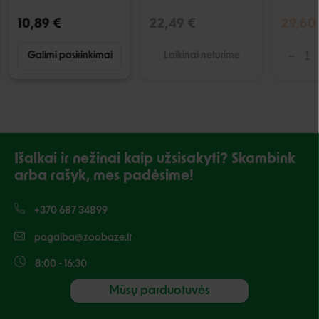
10,89 €
22,49 €
29,60
Galimi pasirinkimai
Laikinai neturime
Išalkai ir nežinai kaip užsisakyti? Skambink
arba rašyk, mes padėsime!
+370 687 34899
pagalba@zoobaze.lt
8:00 - 16:30
Mūsų parduotuvės